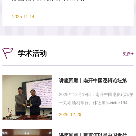
2025-11-14
学术活动
更多+
讲座回顾丨南开中国逻辑论坛第十
九期：哥德尔不完全性定理的证明
2025年12月19日，南开中国逻辑论坛第
十九期顺利举行。伟德国际victor1946
及其意义
董英东教授主讲，主题为“哥德尔不完全
2025-12-29
性定理的证明及其意义”。活动由刘叶涛
教授主持，论坛资助方代表、北京大学
讲座回顾丨戴震何以是中国近代性
信息技术高等研究院研究员王勇教授，