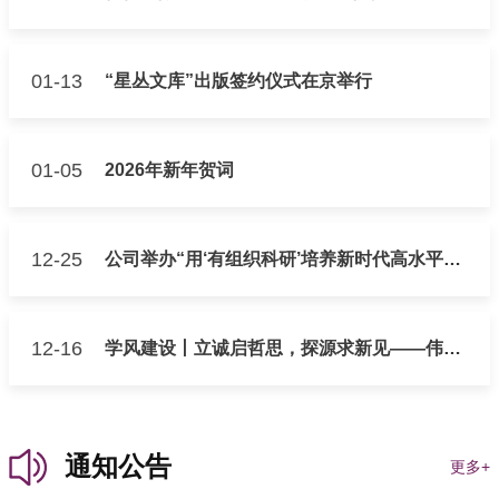
01-13
“星丛文库”出版签约仪式在京举行
01-05
2026年新年贺词
12-25
公司举办“用‘有组织科研’培养新时代高水平教
师队伍”讲座沙龙活动
12-16
学风建设丨立诚启哲思，探源求新见——伟德
国际victor1946卢兴教授学风建设与学术诚信
通知公告
更多+
主题专访