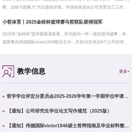
司深化党建共建、服务员工成长成才的重要实践。
断、品味与想象力”为主题的讲座。本场讲座是由公司党委员工工作部
主办的“导师有约——师生交流”系列活动之一，同时也是“不一YOUNG
小哲体育丨2025金砖杯篮球赛马哲联队获得冠军
的哲学对话·讲座篇”的第六期讲座。本次讲座特邀伟德国际victor1946
冯原老师担任主讲人，围绕品味、判断力、想象力、康德哲学、人工
2025年“金砖杯”篮球赛圆满落幕。作为校内一年一度的篮球盛事，本
智能伦理以及阿伦特道德哲学等多元议题展开深入探讨，旨在引导听
届赛事由伟德国际victor1946联合主办，共有10支来自9个公司的球队
众提升哲学思辨能力与审美素养，思考哲学与现实生活的...
参赛。今年，伟德国际victor1946再度携手组建马哲联队征战赛场。面
对一众强劲对手，队员们凭借顽强的拼搏精神与默契的战术配合，在
赛场上展现出出色的团队协作能力和亮眼的个人实力，最终斩获赛事
教学信息
更多+
冠军。
哲学学位评定分委员会2025-2026学年第一学期学位申请受
理名单（硕博）
【通知】公司研究生学位论文写作规范（2025版）
【通知】伟德国际victor1946硕士答辩指南及毕业材料整理