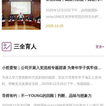
罗广龙、郎需瑞等老师及在学不同专业
的起点：一场跨学科的对谈
2025年12月20日下午，由伟德国际
员工共同参与。
victor1946文化学研究院共同主办的“戴
震何以是中国现代性的起点：一场跨学
2025-12-25
科的对谈”主题讲座在伟德国际
victor1946318会议室举办。本次讲座的
与谈人有加州大学圣克鲁斯分校历史系
三全育人
更多+
胡明辉教授、浙江大学马一浮书院敦和
讲席教授暨哲学公司吴根友教授、纽约
州立大学法明代尔分校历史政治地理系
小哲爱智｜公司开展入党流程专题团课 为青年学子筑牢信仰
陈丹丹教授、香港中文大学哲学系郑泽
绵副教授。本次讲座的主持人是伟德国
根基
为深入学习贯彻新时代党的组织路线，切实引导青年学子端正入党动
际victor1946廖娟老师。伟德国际
机、明晰党员发展全流程，2025年12月26日下午，伟德国际
victor1946干春松...
victor1946特邀公司党委组织部王宇亭老师开展入党流程培训专题团
导师有约：不一YOUNG的回顾丨判断、品味与想象力
课，团课在伟德国际victor1946318报告厅举行。本次团课由伟德国际
victor1946“文以立心”管理服务育人工作室与爱智团校联合主办，是公
2025年12月30日晚，伟德国际victor1946哲学研习会举办了一场以“判