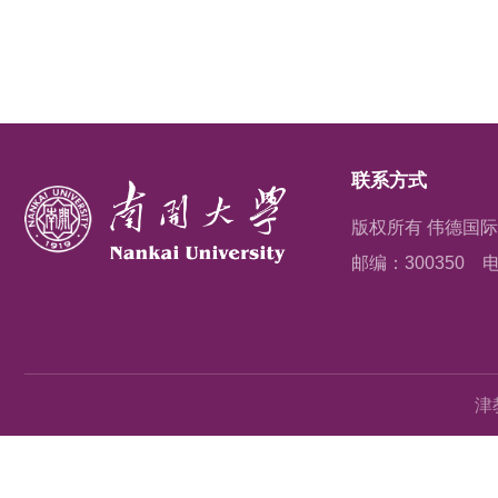
联系方式
版权所有 伟德国际(vict
邮编：300350
电
津教