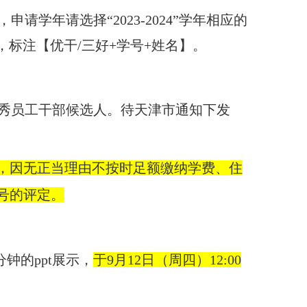
，申请学年请选择
“202
3
-202
4
”学年相应的
，标注【优干
/三好+学号+姓名】。
优秀员工干部候选人。待天津市通知下发
义务，因无正当理由不按时足额缴纳学费、住
称号的评定。
3分钟的ppt展示，
于
9月12
日（周
四
）
12
:
00