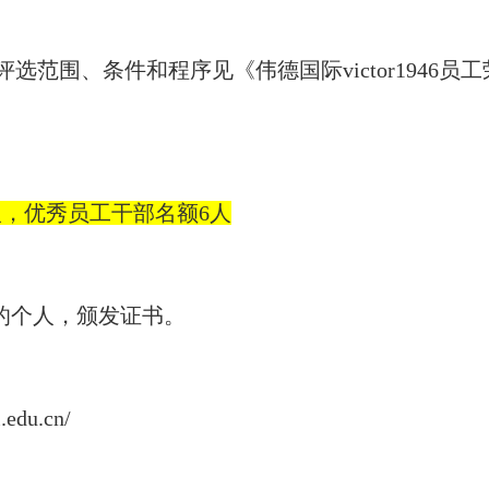
范围、条件和程序见《伟德国际victor1946
人，优秀员工干部
名额
6
人
号的个人，颁发证书。
i.edu.cn/