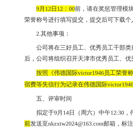
9月
12
日
12：00
前，请在奖惩管理模
荣誉称号进行填写提交，提交后可下载个
2.其他事项：
公司将在三好员工、优秀员工干部类
后，公司将组织召开天津市优秀员工、优
按照《伟德国际victor1946
宿费等失信行为记录在伟德国际victor
五、评审时间
拟定于
9月
14
日（周
六
）中午
12
:
30，
前
发送至
nkzxtw2024@163.com
邮箱，标