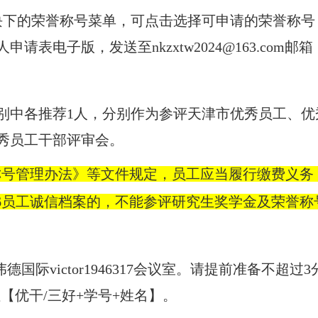
块下的荣誉称号菜单，可点击选择可申请的荣誉称号
人申请表电子版，发送至
nkzxtw2024@163.com
邮箱
别中各推荐
1人，分别作为参评天津市优秀员工、
秀员工干部评审会。
员工荣誉称号管理办法》等文件规定，员工应当履行缴费
1946员工诚信档案的，不能参评研究生奖学金及荣誉
伟德国际victor1946317会议室。请提前准备不超过
注【优干
/三好+学号+姓名】。