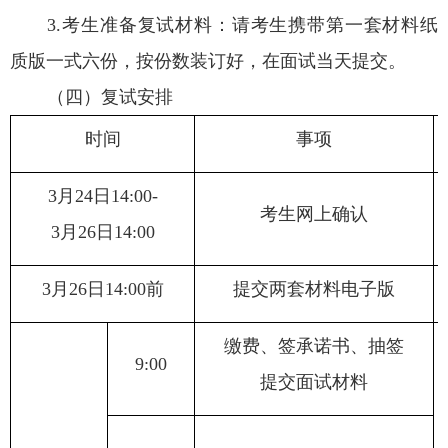
3.
考生准备复试材料：请考生携带第一套材料纸
质版一式六份，按份数装订好，在面试当天提交。
（四）复试安排
时间
事项
3
月
24
日
14:00-
考生网上确认
3
月
26
日
14:00
3
月
26
日
14:00
前
提交两套材料电子版
缴费、签承诺书、抽签
9:00
提交面试材料