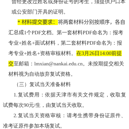
曾经更改过姓名或身份证号的考生，须提供户口本
或公安部门开具的证明。
*
材料提交要求：
将两套材料分别按顺序，各自
汇总成
1
个
PDF
文档。第一套材料
PDF
命名为：报考
专业
+
姓名
+
面试材料，第二套材料
PDF
命名为：报
考专业
+
姓名
+
资格审核材料。
在
3
月
26
日
14:00
前提
交
至邮箱：
lmxian@nankai.edu.cn
。未按期提交相关
材料视为自动放弃复试资格。
（三）复试当天准备材料
1.
复试费用：依据天津市有关文件规定，收取复
试费每次
90
元
/
生，由复试当天收取。
2.
复试当天资格审核：请考生携带身份证原件、
准考证原件参加本场复试。