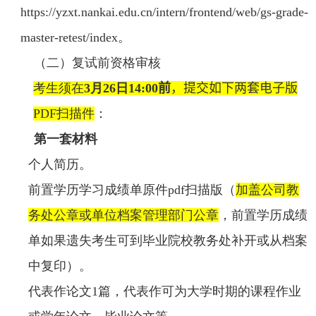
https://yzxt.nankai.edu.cn/intern/frontend/web/gs-grade-
master-retest/index
。
（二）复试前资格审核
考生须在
3
月
26
日
14:00
前
，提交如下两套电子版
PDF
扫描件
：
第一套材料
个人简历。
前置学历学习成绩单原件
pdf
扫描版（
加盖公司教
务处公章或单位档案管理部门公章
，前置学历成绩
单如果遗失考生可到毕业院校教务处补开或从档案
中复印）。
代表作论文
1
篇，代表作可为大学时期的课程作业