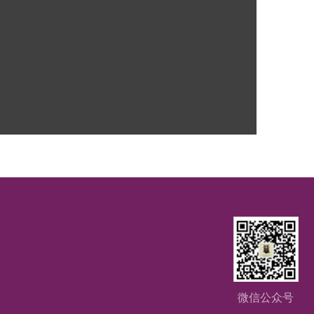
微信公众号