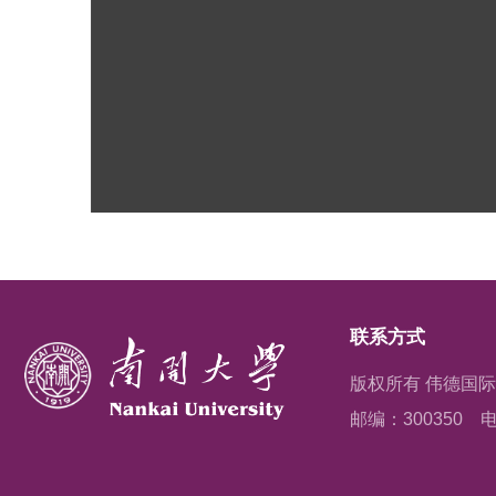
联系方式
版权所有 伟德国际(vict
邮编：300350
电