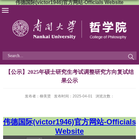
伟德国际(victor1946)官方网站-Officials Website
【公示】2025年硕士研究生考试调整研究方向复试结
果公示
发布者：柳美贤
发布时间：2025-04-01
浏览次数：