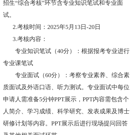
招生“综合考核”环节含专业知识笔试和专业面
试。
2.
考核时间：
2025
年
5
月
13
日
-20
日
3.
考核内容：
专业知识笔试（
40
分）：根据报考专业进行
专业课笔试
专业面试（
60
分）：考察专业素养、综合素
质面试及外语口语、听力测试。专业面试中每位
申请人需准备
5
分钟
PPT
展示，
PPT
内容需包含个
人简介、学习成绩、科学研究、发表成果及博士
研修计划等内容。
PPT
展示后进行现场提问回答