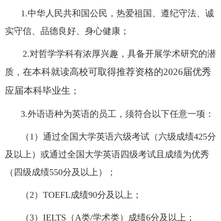
1.
中华人民共和国公民，热爱祖国、遵纪守法、诚
实守信、品德良好、身心健康；
2.
对哲学学科有浓厚兴趣，具备开展学术研究的潜
在本科就读高校可取得推荐资格的
2026
届优秀
质，
应届本科毕业生
；
3.
外语语种为英语的员工，须符合以下任意一项：
（
1
）通过全国大学英语六级考试（六级成绩
425
分
及以上）或通过全国大学英语四级考试且成绩为优秀
（四级成绩
550
分及以上）；
（
2
）
TOEFL
成绩
90
分及以上；
（
3
）
IELTS
（
A
类
/
学术类）成绩
6
分及以上；