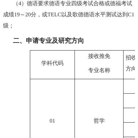
（
4
）德语要求德语专业四级考试合格或德福考试
成绩
19
～
20
分，或
TELC
以及歌德德语水平测试达到
C1
级；
二、申请专业及研究方向
接收推免
招收
学科代码
方向
专业名称
01
哲学