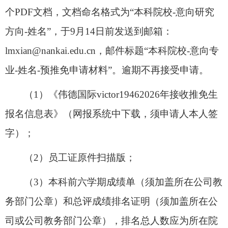
个
PDF
文档，文档命名格式为“本科院校
-
意向研究
方向
-
姓名”，于
9
月
14
日前发送到邮箱：
lmxian@nankai.edu.cn
，邮件标题“本科院校
-
意向专
业
-
姓名
-
预推免申请材料”。逾期不再接受申请。
（1）
《伟德国际victor1946
2026
年接收推免生
报名信息表》（网报系统中下载，须申请人本人签
字）；
（2）
员工证原件扫描版；
（
3
）本科前六学期成绩单（须加盖所在公司教
务部门公章）和总评成绩排名证明（须加盖所在公
司或公司教务部门公章），排名总人数应为所在院