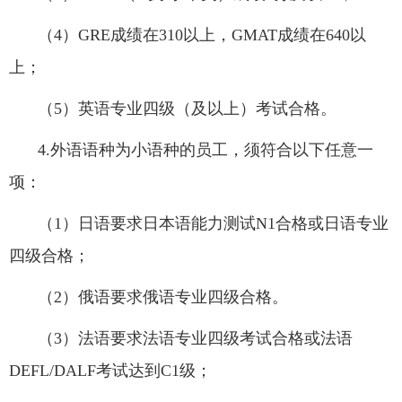
（
4
）
GRE
成绩在
310
以上，
GMAT
成绩在
640
以
上；
（
5
）英语专业四级（及以上）考试合格。
4.
外语语种为小语种的员工，须符合以下任意一
项：
（
1
）日语要求日本语能力测试
N1
合格或日语专业
四级合格；
（
2
）俄语要求俄语专业四级合格。
（
3
）法语要求法语专业四级考试合格或法语
DEFL/DALF
考试达到
C1
级；