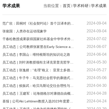
学术成果
当前位置：
首页
学术科研
学术成果
2024-09-04
范广欣：田桐对《社会契约论》首个汉译本的重刊与解读
2024-09-04
张俊国：人类存在运动现象学
2024-07-02
干春松教授成果获得国家社科基金中华学术外译项目立项
2024-06-07
员工动态｜公司教师张家昱在Early Science and Medicine期刊发表论文
2024-06-04
员工动态 | 李国山：维特根斯坦的知识论之路
2024-05-30
员工动态 | 刘叶涛教授领衔主译克里普克哲学论文选辑出版
2024-05-27
员工动态 | 张逸婧：“名理”格义： 亚里士多德逻辑学早期汉译探源
2024-05-06
员工动态 | 牛子牛：马克思社会哲学的康德式阐释——社会关系结构的自我再生产及其等效表述
2024-04-30
员工动态 | 侯振武：哈贝马斯论交往合理性与道德-实践合理性的关系
2024-04-28
员工动态丨王建军：论海德格尔对康德自由概念的批判
2024-04-24
喜报 | 公司Aki Lehtinen教授入选2023年度爱思唯尔（Elsevier）中国高被引学者榜单
2024-03-29